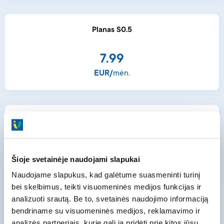
Partnerių programa
Kontaktai
Planas S0.5
7.99
EUR/
mėn.
Planas S1
11.99
Šioje svetainėje naudojami slapukai
EUR/
mėn.
Naudojame slapukus, kad galėtume suasmeninti turinį
bei skelbimus, teikti visuomeninės medijos funkcijas ir
analizuoti srautą. Be to, svetainės naudojimo informaciją
bendriname su visuomeninės medijos, reklamavimo ir
Planas S2
analizės partneriais, kurie gali ją pridėti prie kitos jūsų