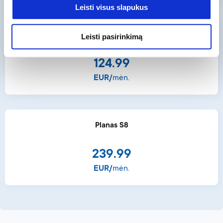
Leisti visus slapukus
Planas S6
Leisti pasirinkimą
124.99
EUR/
mėn.
Planas S8
239.99
EUR/
mėn.