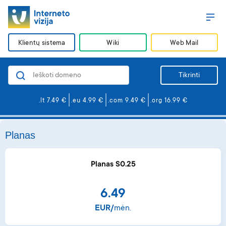
Klientų sistema
Wiki
Web Mail
Domenai
Tikrinti
Svetainės ir el. paštas
.lt 7.49 €
.eu 4.99 €
.com 9.49 €
.org 16.99 €
Svetainės kūrimas
Saugumas
Planas
VPS serveriai
Planas S0.25
Apie mus
6.49
BLOGas
EUR/
mėn.
Karjera