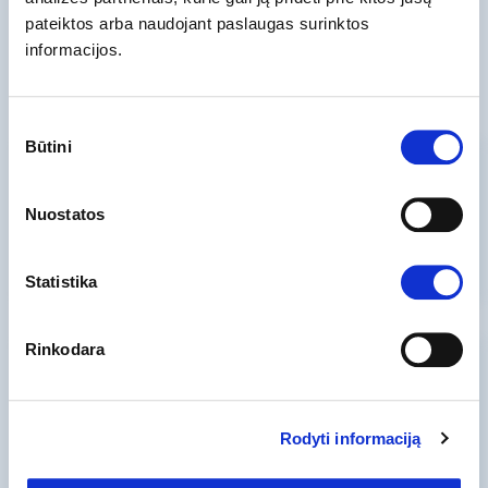
pateiktos arba naudojant paslaugas surinktos
18.99
informacijos.
EUR/
mėn.
Sutikimo
Būtini
pasirinkimas
Planas S3
Nuostatos
34.99
EUR/
mėn.
Statistika
Rinkodara
Planas S4
64.99
Rodyti informaciją
EUR/
mėn.