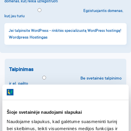
Partnerių programa
domenas, kurį reikia užregistruoti
Kontaktai
Egzistuojantis domenas,
kurį jau turiu
Jei talpinsite WordPress - rinkitės specializuotą WordPress hostingą!
Wordpress Hostingas
Talpinimas
Be svetainės talpinimo
ir el. pašto
Šioje svetainėje naudojami slapukai
Planas T10
Naudojame slapukus, kad galėtume suasmeninti turinį
8.49
2.49
bei skelbimus, teikti visuomeninės medijos funkcijas ir