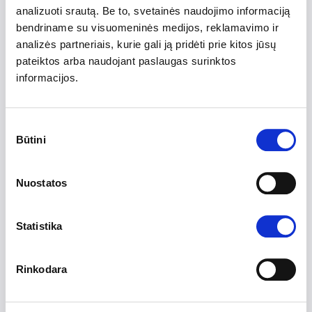
analizuoti srautą. Be to, svetainės naudojimo informaciją
EUR/
mėn.
bendriname su visuomeninės medijos, reklamavimo ir
10 GB talpos planas
analizės partneriais, kurie gali ją pridėti prie kitos jūsų
pateiktos arba naudojant paslaugas surinktos
informacijos.
Planas T25
Sutikimo
Būtini
9.99
pasirinkimas
3.49
EUR/
mėn.
Nuostatos
25 GB talpos planas
Statistika
Rinkodara
Planas T50
12.99