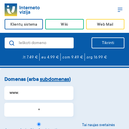
Klientų sistema
Wiki
Web Mail
Domenai
Tikrinti
Svetainės ir el. paštas
.lt 7.49 €
.eu 4.99 €
.com 9.49 €
.org 16.99 €
Svetainės kūrimas
Saugumas
Domenas
(arba
subdomenas
)
VPS serveriai
Apie mus
BLOGas
Karjera
Tai naujas svetainės