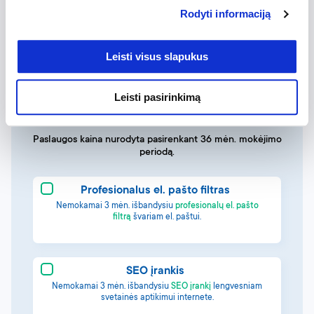
5.49
Rodyti informaciją
EUR/
mėn.
50 GB talpos planas
Leisti visus slapukus
Leisti pasirinkimą
Paslaugos kaina nurodyta pasirenkant 36 mėn. mokėjimo
periodą.
Profesionalus el. pašto filtras
Nemokamai 3 mėn. išbandysiu
profesionalų el. pašto
filtrą
švariam el. paštui.
SEO įrankis
Nemokamai 3 mėn. išbandysiu
SEO įrankį
lengvesniam
svetainės aptikimui internete.